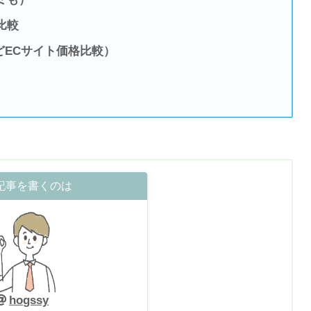
比較
どECサイト価格比較）
記事を書くのは
hogssy