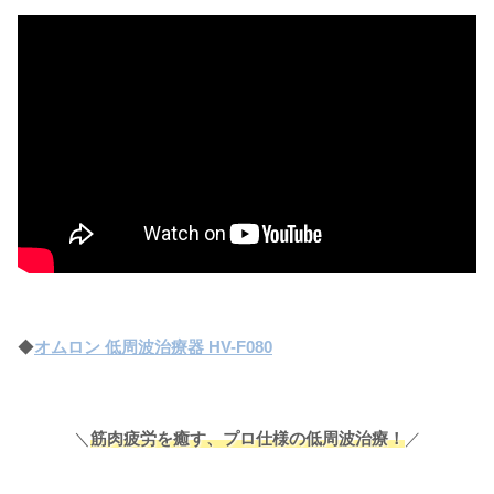
◆
オムロン 低周波治療器 HV-F080
＼
筋肉疲労を癒す、プロ仕様の低周波治療！
／