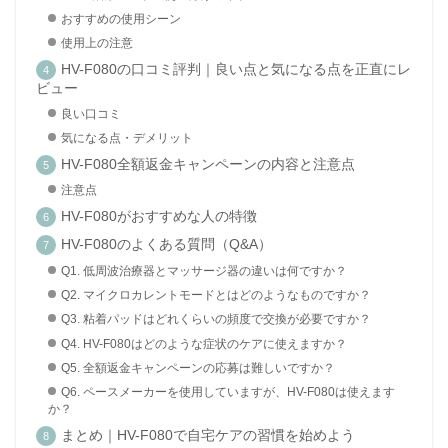
おすすめの使用シーン
使用上の注意
HV-F080の口コミ評判｜良い点と気になる点を正直にレ
ビュー
良い口コミ
気になる点・デメリット
HV-F080全額返金キャンペーンの内容と注意点
注意点
HV-F080がおすすめな人の特徴
HV-F080のよくある質問（Q&A）
Q1. 低周波治療器とマッサージ器の違いは何ですか？
Q2. マイクロカレントモードとはどのようなものですか？
Q3. 粘着パッドはどれくらいの頻度で交換が必要ですか？
Q4. HV-F080はどのような症状のケアに使えますか？
Q5. 全額返金キャンペーンの応募は難しいですか？
Q6. ペースメーカーを使用していますが、HV-F080は使えます
か？
まとめ｜HV-F080で自宅ケアの習慣を始めよう