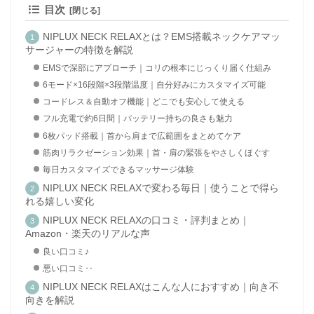
目次
NIPLUX NECK RELAXとは？EMS搭載ネックケアマッ
サージャーの特徴を解説
EMSで深部にアプローチ｜コリの根本にじっくり届く仕組み
6モード×16段階×3段階温度｜自分好みにカスタマイズ可能
コードレス＆自動オフ機能｜どこでも安心して使える
フル充電で約6日間｜バッテリー持ちの良さも魅力
6枚パッド搭載｜首から肩まで広範囲をまとめてケア
筋肉リラクゼーション効果｜首・肩の緊張をやさしくほぐす
毎日カスタマイズできるマッサージ体験
NIPLUX NECK RELAXで変わる毎日｜使うことで得ら
れる嬉しい変化
NIPLUX NECK RELAXの口コミ・評判まとめ｜
Amazon・楽天のリアルな声
良い口コミ♪
悪い口コミ‥
NIPLUX NECK RELAXはこんな人におすすめ｜向き不
向きを解説