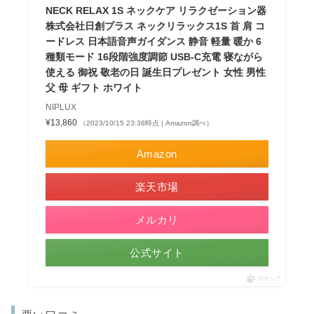
NECK RELAX 1S ネックケア リラクゼーション器
株式会社日創プラス ネックリラックス1S 首 肩 コ
ードレス 日本語音声ガイダンス 静音 軽量 暖か 6
種類モード 16段階強度調節 USB-C充電 寝ながら
使える 御祝 敬老の日 誕生日プレゼント 女性 男性
父 母 ギフト ホワイト
NIPLUX
¥13,860
（2023/10/15 23:38時点 | Amazon調べ）
Amazon
楽天市場
メルカリ
公式サイト
ポチップ