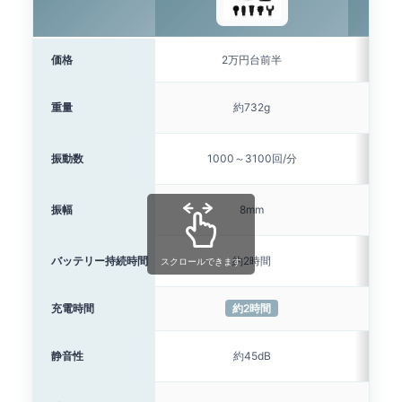
価格
2万円台前半
重量
約732g
振動数
1000～3100回/分
1
振幅
8mm
バッテリー持続時間
約2時間
スクロールできます
充電時間
約2時間
静音性
約45dB