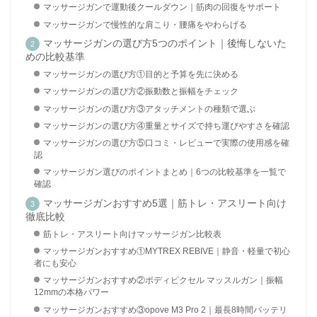
マッサージガンで運動後クールダウン｜筋肉の回復をサポート
マッサージガンで慢性的な肩こり・腰痛をやわらげる
マッサージガンの選び方5つのポイント｜後悔しないた
めの比較基準
マッサージガンの選び方①目的と予算を先に決める
マッサージガンの選び方②振動数と振幅をチェック
マッサージガンの選び方③アタッチメントの種類で選ぶ
マッサージガンの選び方④重量とサイズで持ち運びやすさを確認
マッサージガンの選び方⑤口コミ・レビューで実際の使用感を確
認
マッサージガン選びのポイントまとめ｜6つの比較基準を一覧で
確認
マッサージガンおすすめ5選｜筋トレ・アスリート向け
徹底比較
筋トレ・アスリート向けマッサージガン比較表
マッサージガンおすすめ①MYTREX REBIVE｜静音・軽量で初心
者にも安心
マッサージガンおすすめ②ボディピクセル マッスルガン｜振幅
12mmの本格パワー
マッサージガンおすすめ③opove M3 Pro 2｜最長8時間バッテリ