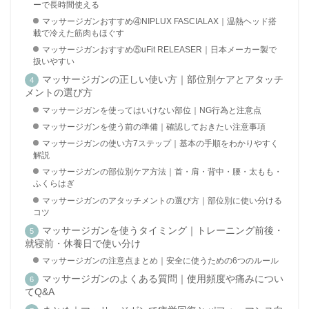
ーで長時間使える
マッサージガンおすすめ④NIPLUX FASCIALAX｜温熱ヘッド搭
載で冷えた筋肉もほぐす
マッサージガンおすすめ⑤uFit RELEASER｜日本メーカー製で
扱いやすい
マッサージガンの正しい使い方｜部位別ケアとアタッチ
メントの選び方
マッサージガンを使ってはいけない部位｜NG行為と注意点
マッサージガンを使う前の準備｜確認しておきたい注意事項
マッサージガンの使い方7ステップ｜基本の手順をわかりやすく
解説
マッサージガンの部位別ケア方法｜首・肩・背中・腰・太もも・
ふくらはぎ
マッサージガンのアタッチメントの選び方｜部位別に使い分ける
コツ
マッサージガンを使うタイミング｜トレーニング前後・
就寝前・休養日で使い分け
マッサージガンの注意点まとめ｜安全に使うための6つのルール
マッサージガンのよくある質問｜使用頻度や痛みについ
てQ&A