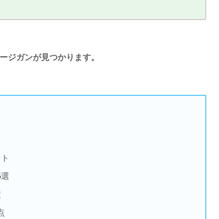
ージガンが見つかります。
ント
5選
穴
点