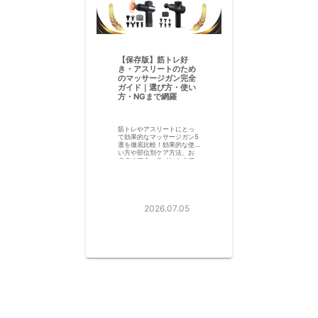
【保存版】筋トレ好
き・アスリートのため
のマッサージガン完全
ガイド｜選び方・使い
方・NGまで網羅
筋トレやアスリートにとっ
て効果的なマッサージガン5
選を徹底比較！効果的な使
い方や部位別ケア方法、お
すすめアタッチメントまで
詳しく解説。今すぐチェッ
クして、運動後の疲労回復
とパフォーマンス向上を叶
えよう！
2026.07.05