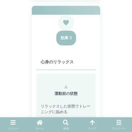
効果 3
心身のリラックス
🧘
運動前の状態
リラックスした状態でトレー
ニングに臨める
メニュー
ホーム
検索
トップ
サイドバー
💪