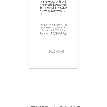
マッサージガン 安い お
すすめ5選【2026年最
新】1万円以下でも本格
ケアできる選び方ガイ
ド
1万円以下でも本格ケア！ 専
門家が徹底解説する安いマ
ッサージガン選びのポイン
トと、おすすめ商品5選をご
紹介します。 後悔しない購
入のために、知っておくべ
き落とし穴も解説！
2026.07.05